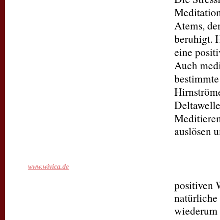
Meditation
Atems, der
beruhigt.
eine posit
Auch mediz
bestimmte 
Hirnströme
Deltawell
Meditieren
auslösen u
Alle Bilder sind freundliche
Leihgaben der Künstlerin Wivica
www.wivica.de
positiven 
natürliche
wiederum S