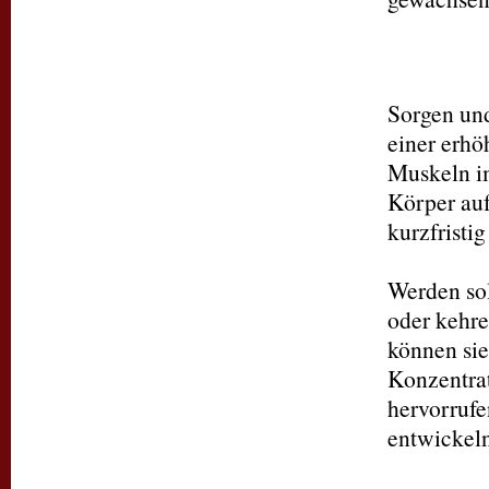
Termine nach Vereinbarung
Aktuelles:
Sorgen und
einer erhö
Veranstaltungen -
Seminare:
Muskeln i
Körper auf
Verborgenes wird sichtbar!
kurzfristi
Nächster Aufstellungssamstag am:
We
rden so
oder kehre
können sie
Konzentra
hervorruf
Info und Anmeldung unter
06322 - 941 952 6 oder per email
entwickeln