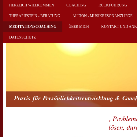
HERZLICH WILLKOMMEN
COACHING
RÜCKFÜHRUNG
THERAPIESTEIN - BERATUNG
ALLTON - MUSIKRESONANZLIEGE
MEDITATIONSCOACHING
ÜBER MICH
KONTAKT UND ANF
DATENSCHUTZ
Praxis für Persönlichkeitsentwicklung & Coac
„Probleme
lösen, dur
Hier finden Sie mich: