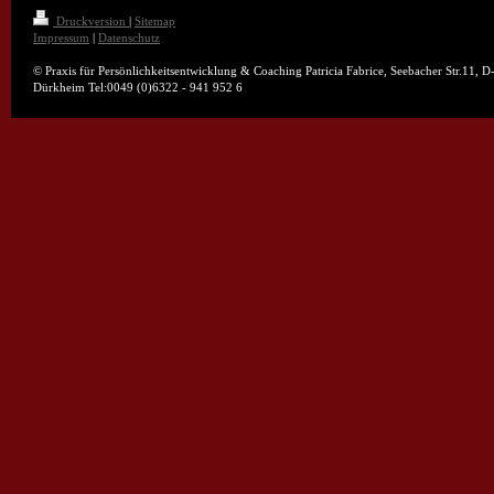
Druckversion
|
Sitemap
Impressum
|
Datenschutz
© Praxis für Persönlichkeitsentwicklung & Coaching Patricia Fabrice, Seebacher Str.11, 
Dürkheim Tel:0049 (0)6322 - 941 952 6