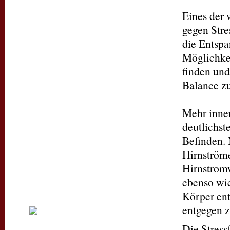
Eines der 
Edelstein des Monats
Februar:
gegen Stre
die Entspa
„
Friede sei in mir, in mir ist innerer
Frieden, meine Gedanken und
Möglichkei
Gefühle sind klar“
finden und
Der Amethyst ist ein beliebter
Edelstein, um den sich phantasievolle
Balance zu
Mythen ranken, und der Geburtsstein
des Monats Februar.
Der Februar trägt den Geburtsstein
Mehr inner
Amethyst. Dieser Edelstein steht für
innere Reinigung und das Lösen von
deutlichst
Konflikten. Der Amethyst ist ein Stein
der Heilung und Kräftigung. Spät
Befinden. 
geborene Wassermänner und Fische
Hirnström
tragen diesen Glücksstein.
Hirnstromw
ebenso wie
Körper ent
entgegen z
Die Stress