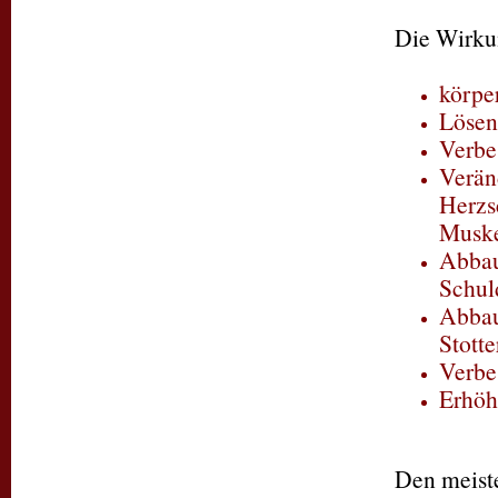
Die Wirku
körpe
Lösen
Verbe
Verän
Herzs
Muske
Abbau
Schul
Abbau
Stott
Verbe
Erhöh
Den meiste