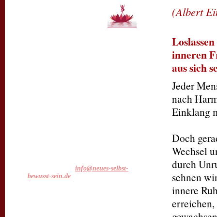
(Albert Ei
Praxis für
Coaching
Persönlichkeitsentwicklung
Loslassen
ganzheitliche Lebensberatung
inneren F
Patricia Fabrice
aus sich s
Jeder Mens
Patricia Fabrice
nach Harm
Seebacher Str. 11
D - 67098 Bad Dürkheim
Einklang m
Sie erreichen mich telefonisch unter
Doch gerad
folgender Rufnummer:
Wechsel un
+49 (0) 6322 - 941 952 6
durch Unru
oder per e-Mail:
info@neues-selbst-
sehnen wi
bewusst-sein.de
innere Ruh
oder nutzen Sie unter Kontakt
mein Kontaktformular.
erreichen,
gewachsen 